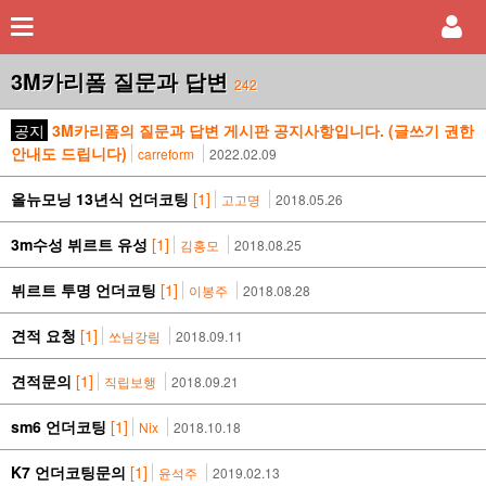
3M카리폼 질문과 답변
242
공지
3M카리폼의 질문과 답변 게시판 공지사항입니다. (글쓰기 권한
안내도 드립니다)
carreform
2022.02.09
올뉴모닝 13년식 언더코팅
[1]
고고명
2018.05.26
3m수성 뷔르트 유성
[1]
김홍모
2018.08.25
뷔르트 투명 언더코팅
[1]
이봉주
2018.08.28
견적 요청
[1]
쏘님강림
2018.09.11
견적문의
[1]
직립보행
2018.09.21
sm6 언더코팅
[1]
Nix
2018.10.18
K7 언더코팅문의
[1]
윤석주
2019.02.13