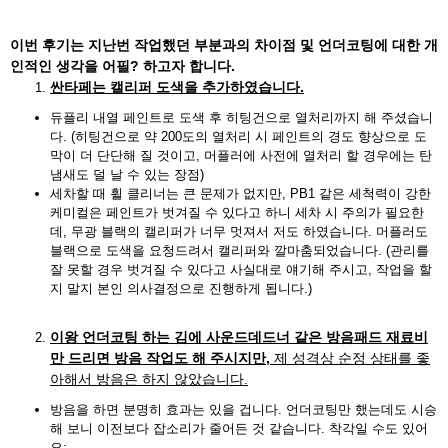
이번 후기는 지난번 작업했던 부분과의 차이점 및 언더코팅에 대한 개
인적인 생각을 어필? 하고자 합니다.
싼타페는 캘리퍼 도색을 추가하였습니다.
듀플리 내열 페인트로 도색 후 히팅건으로 열처리까지 해 주셨습니
다. (히팅건으로 약 200도의 열처리 시 페인트의 경도 향상으로 도
막이 더 단단해 질 것이고, 머플러에 사전에 열처리 할 경우에는 탄
냄새도 덜 날 수 있는 장점)
세차할 때 휠 클리너는 큰 문제가 없지만, PB1 같은 세척력이 강한
케미컬은 페인트가 벗겨질 수 있다고 하니 세차 시 주의가 필요한
데, 무광 블랙의 캘리퍼가 너무 멋져서 저도 하였습니다. 머플러도
블랙으로 도색을 요청드려서 캘리퍼와 깔마춤되었습니다. (관리를
잘 못할 경우 벗겨질 수 있다고 사실대로 얘기해 주시고, 작업을 할
지 말지 본인 의사결정으로 진행하게 됩니다.)
이왕 언더코팅 하는 김에 사운드데드너 같은 방음패드 재료비
만 드리면 방음 작업도 해 주시지만,
제 성격상 순정 상태를 좋
아해서 방음은 하지 않았습니다.
방음을 하면 분명히 효과는 있을 겁니다. 언더코팅만 했는데도 시승
해 보니 이전보다 잡소리가 줄어든 것 같습니다. 착각일 수도 있어
요;