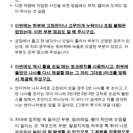
다른 차량에 작업한 사진을 보면 방음패드 부착, 캘리퍼 도색도 많
이 하시는 것 같음
이번에는 하부에 고정핀이나 고무마개 누락이나 조립 불량은
없었는데, 이런 부분 점검도 잘 해 주시구요.
공장에서 출고 전 냉각수나 오일이 흘러서 하부가 오염된 경우가 있
는데, 제 차의 경우에는 뒷바퀴에 녹물로 오염된 부분이 있었고, 이
부분도 전부 청소해 주셨습니다.
이번에도 역시 휠을 조일 때는 토크렌치를 사용하시고, 하부에
풀었던 나사를 다시 체결할 때는 그 자리 그대로 i마크를 맞춰
서 체결해 주셨구요.
언더커버 나사 4개로 고정되어 있을 경우 1번 나사를 꽉 조이고, 2
번 나사를 조이는 것이 아니라 1번-4번-2번-3번 교차로 조금씩 밸런
스를 맞춰서 조인다고 하시는데, 이 보다 더 섬세하고 차를 생각하
시는 엔지니어분은 없을 것 같네요. (그랜저 후기의 댓글 내용)
차대에 컵처럼 쏙 들어간 부분, 범퍼레일, 휀더 하단에 오염물
이 쌓이는 곳, 잭포인트 부분, 팔꿈치처럼 하부로 툭 튀어 나온
부분들에
녹이 더 잘 발생할 수 있으므로 그 부분을 집중적으로