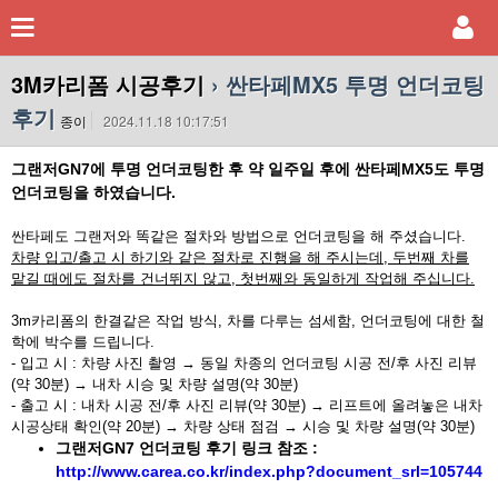
3M카리폼 시공후기
› 싼타페MX5 투명 언더코팅
후기
종이
2024.11.18 10:17:51
그랜저GN7에 투명 언더코팅한 후 약 일주일 후에 싼타페MX5도 투명
언더코팅을 하였습니다.
싼타페도 그랜저와 똑같은 절차와 방법으로 언더코팅을 해 주셨습니다.
차량 입고/출고 시 하기와 같은 절차로 진행을 해 주시는데, 두번째 차를
맡길 때에도 절차를 건너뛰지 않고, 첫번째와 동일하게 작업해 주십니다.
3m카리폼의 한결같은 작업 방식, 차를 다루는 섬세함, 언더코팅에 대한 철
학에 박수를 드립니다.
- 입고 시 : 차량 사진 촬영 → 동일 차종의 언더코팅 시공 전/후 사진 리뷰
(약 30분) → 내차 시승 및 차량 설명(약 30분)
- 출고 시 : 내차 시공 전/후 사진 리뷰(약 30분) → 리프트에 올려놓은 내차
시공상태 확인(약 20분) → 차량 상태 점검 → 시승 및 차량 설명(약 30분)
그랜저GN7 언더코팅 후기 링크 참조 :
http://www.carea.co.kr/index.php?document_srl=105744