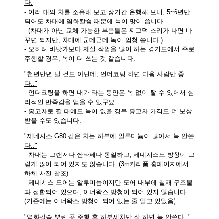
다.
- 여러 대의 차를 소유해 보고 장기간 운행해 보니, 5~6년만
되어도 차대에 염화칼슘 때문에 녹이 많이 씁니다.
(차대가 아닌 교체 가능한 부품들은 찌그덕 소리가 나면 바
꾸면 되지만, 차대에 군데군데 녹이 엄청 씁니다.)
- 오히려 바닷가보다 제설 작업을 많이 하는 경기도에서 주로
주행할 경우, 녹이 더 쓰는 것 같습니다.
"천년만년 탈 것도 아닌데, 언더코팅 하면 다음 사람만 좋
다.."
- 언더코팅을 하면 내가 타는 동안은 녹 없이 탈 수 있어서 심
리적인 만족감을 얻을 수 있구요.
- 중고차로 팔 때에도 녹이 없을 경우 중고차 가격도 더 보상
받을 수도 있습니다.
"제네시스 G80 같은 차는 하부에 알루미늄이 많아서 녹 안쓴
다.."
- 차대는 그랜저나 싼타페나 동일하고, 제네시스도 방청이 그
렇게 많이 되어 있지도 않습니다. (3m카리폼 홈페이지에서
하체 사진 참조)
- 제네시스 도어는 알루미늄이지만 도어 내부에 철재 구조물
과 접합되어 있으며, 이너왁스 방청이 되어 있지 않습니다.
(기존에는 이너왁스 방청이 되어 있는 줄 알고 있었음)
"염화칼슘 뿌린 곳 주행 후 하부세차만 잘 하면 녹 안쓴다.."