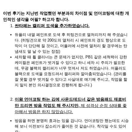
이번 후기는 지난번 작업했던 부분과의 차이점 및 언더코팅에 대한 개
인적인 생각을 어필? 하고자 합니다.
싼타페는 캘리퍼 도색을 추가하였습니다.
듀플리 내열 페인트로 도색 후 히팅건으로 열처리까지 해 주셨습니
다. (히팅건으로 약 200도의 열처리 시 페인트의 경도 향상으로 도
막이 더 단단해 질 것이고, 머플러에 사전에 열처리 할 경우에는 탄
냄새도 덜 날 수 있는 장점)
세차할 때 휠 클리너는 큰 문제가 없지만, PB1 같은 세척력이 강한
케미컬은 페인트가 벗겨질 수 있다고 하니 세차 시 주의가 필요한
데, 무광 블랙의 캘리퍼가 너무 멋져서 저도 하였습니다. 머플러도
블랙으로 도색을 요청드려서 캘리퍼와 깔마춤되었습니다. (관리를
잘 못할 경우 벗겨질 수 있다고 사실대로 얘기해 주시고, 작업을 할
지 말지 본인 의사결정으로 진행하게 됩니다.)
이왕 언더코팅 하는 김에 사운드데드너 같은 방음패드 재료비
만 드리면 방음 작업도 해 주시지만,
제 성격상 순정 상태를 좋
아해서 방음은 하지 않았습니다.
방음을 하면 분명히 효과는 있을 겁니다. 언더코팅만 했는데도 시승
해 보니 이전보다 잡소리가 줄어든 것 같습니다. 착각일 수도 있어
요;