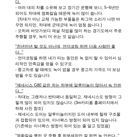
다.
- 여러 대의 차를 소유해 보고 장기간 운행해 보니, 5~6년만
되어도 차대에 염화칼슘 때문에 녹이 많이 씁니다.
(차대가 아닌 교체 가능한 부품들은 찌그덕 소리가 나면 바
꾸면 되지만, 차대에 군데군데 녹이 엄청 씁니다.)
- 오히려 바닷가보다 제설 작업을 많이 하는 경기도에서 주로
주행할 경우, 녹이 더 쓰는 것 같습니다.
"천년만년 탈 것도 아닌데, 언더코팅 하면 다음 사람만 좋
다.."
- 언더코팅을 하면 내가 타는 동안은 녹 없이 탈 수 있어서 심
리적인 만족감을 얻을 수 있구요.
- 중고차로 팔 때에도 녹이 없을 경우 중고차 가격도 더 보상
받을 수도 있습니다.
"제네시스 G80 같은 차는 하부에 알루미늄이 많아서 녹 안쓴
다.."
- 차대는 그랜저나 싼타페나 동일하고, 제네시스도 방청이 그
렇게 많이 되어 있지도 않습니다. (3m카리폼 홈페이지에서
하체 사진 참조)
- 제네시스 도어는 알루미늄이지만 도어 내부에 철재 구조물
과 접합되어 있으며, 이너왁스 방청이 되어 있지 않습니다.
(기존에는 이너왁스 방청이 되어 있는 줄 알고 있었음)
"염화칼슘 뿌린 곳 주행 후 하부세차만 잘 하면 녹 안쓴다.."