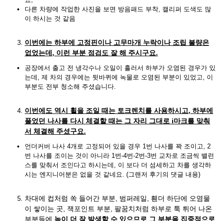
다른 차량에 작업한 사진을 보면 방음패드 부착, 캘리퍼 도색도 많
이 하시는 것 같음
이번에는 하부에 고정핀이나 고무마개 누락이나 조립 불량은
없었는데, 이런 부분 점검도 잘 해 주시구요.
공장에서 출고 전 냉각수나 오일이 흘러서 하부가 오염된 경우가 있
는데, 제 차의 경우에는 뒷바퀴에 녹물로 오염된 부분이 있었고, 이
부분도 전부 청소해 주셨습니다.
이번에도 역시 휠을 조일 때는 토크렌치를 사용하시고, 하부에
풀었던 나사를 다시 체결할 때는 그 자리 그대로 i마크를 맞춰
서 체결해 주셨구요.
언더커버 나사 4개로 고정되어 있을 경우 1번 나사를 꽉 조이고, 2
번 나사를 조이는 것이 아니라 1번-4번-2번-3번 교차로 조금씩 밸런
스를 맞춰서 조인다고 하시는데, 이 보다 더 섬세하고 차를 생각하
시는 엔지니어분은 없을 것 같네요. (그랜저 후기의 댓글 내용)
차대에 컵처럼 쏙 들어간 부분, 범퍼레일, 휀더 하단에 오염물
이 쌓이는 곳, 잭포인트 부분, 팔꿈치처럼 하부로 툭 튀어 나온
부분들에
녹이 더 잘 발생할 수 있으므로 그 부분을 집중적으로