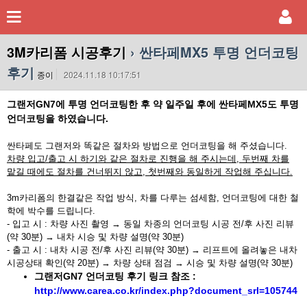
3M카리폼 시공후기
› 싼타페MX5 투명 언더코팅
후기
종이
2024.11.18 10:17:51
그랜저GN7에 투명 언더코팅한 후 약 일주일 후에 싼타페MX5도 투명
언더코팅을 하였습니다.
싼타페도 그랜저와 똑같은 절차와 방법으로 언더코팅을 해 주셨습니다.
차량 입고/출고 시 하기와 같은 절차로 진행을 해 주시는데, 두번째 차를
맡길 때에도 절차를 건너뛰지 않고, 첫번째와 동일하게 작업해 주십니다.
3m카리폼의 한결같은 작업 방식, 차를 다루는 섬세함, 언더코팅에 대한 철
학에 박수를 드립니다.
- 입고 시 : 차량 사진 촬영 → 동일 차종의 언더코팅 시공 전/후 사진 리뷰
(약 30분) → 내차 시승 및 차량 설명(약 30분)
- 출고 시 : 내차 시공 전/후 사진 리뷰(약 30분) → 리프트에 올려놓은 내차
시공상태 확인(약 20분) → 차량 상태 점검 → 시승 및 차량 설명(약 30분)
그랜저GN7 언더코팅 후기 링크 참조 :
http://www.carea.co.kr/index.php?document_srl=105744