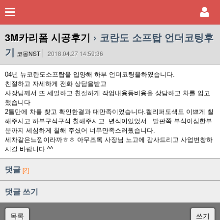
3M카리폼 시공후기
› 코란도 소프탑 언더코팅후
기
코몽NST
2018.04.27 14:59:36
04년 뉴코란도소프탑을 입양해 하부 언더코팅을하였습니다.
친절하고 자세하게 전화 상담을받고
사장님께서 또 세밀하고 친절하게 작업내용등비용을 상담하고 차를 입고
했습니다
2틀만에 차를 찾고 확인한결과 대만족이었습니다.캘리퍼도색도 이쁘게 칠
해주시고 하부구석구석 칠해주시고..년식이있었서.. 발판쪽 부식이심한부
분까지 세심하게 칠해 주셨어 너무만족스러웠습니다.
세차같은느낌이라까ㅎㅎ 아무조록 사장님 노고에 감사드리고 사업번창하
시길 바랍니다 ^^
댓글
[2]
댓글 쓰기
목록
쓰기