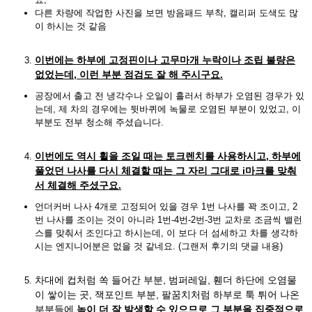
다른 차량에 작업한 사진을 보면 방음패드 부착, 캘리퍼 도색도 많
이 하시는 것 같음
이번에는 하부에 고정핀이나 고무마개 누락이나 조립 불량은
없었는데, 이런 부분 점검도 잘 해 주시구요.
공장에서 출고 전 냉각수나 오일이 흘러서 하부가 오염된 경우가 있
는데, 제 차의 경우에는 뒷바퀴에 녹물로 오염된 부분이 있었고, 이
부분도 전부 청소해 주셨습니다.
이번에도 역시 휠을 조일 때는 토크렌치를 사용하시고, 하부에
풀었던 나사를 다시 체결할 때는 그 자리 그대로 i마크를 맞춰
서 체결해 주셨구요.
언더커버 나사 4개로 고정되어 있을 경우 1번 나사를 꽉 조이고, 2
번 나사를 조이는 것이 아니라 1번-4번-2번-3번 교차로 조금씩 밸런
스를 맞춰서 조인다고 하시는데, 이 보다 더 섬세하고 차를 생각하
시는 엔지니어분은 없을 것 같네요. (그랜저 후기의 댓글 내용)
차대에 컵처럼 쏙 들어간 부분, 범퍼레일, 휀더 하단에 오염물
이 쌓이는 곳, 잭포인트 부분, 팔꿈치처럼 하부로 툭 튀어 나온
부분들에
녹이 더 잘 발생할 수 있으므로 그 부분을 집중적으로