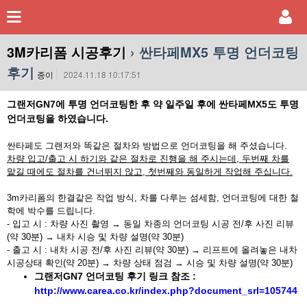
3M카리폼 시공후기
› 싼타페MX5 투명 언더코팅
후기
종이
2024.11.18 10:17:51
그랜저GN7에 투명 언더코팅한 후 약 일주일 후에 싼타페MX5도 투명
언더코팅을 하였습니다.
싼타페도 그랜저와 똑같은 절차와 방법으로 언더코팅을 해 주셨습니다.
차량 입고/출고 시 하기와 같은 절차로 진행을 해 주시는데, 두번째 차를
맡길 때에도 절차를 건너뛰지 않고, 첫번째와 동일하게 작업해 주십니다.
3m카리폼의 한결같은 작업 방식, 차를 다루는 섬세함, 언더코팅에 대한 철
학에 박수를 드립니다.
- 입고 시 : 차량 사진 촬영 → 동일 차종의 언더코팅 시공 전/후 사진 리뷰
(약 30분) → 내차 시승 및 차량 설명(약 30분)
- 출고 시 : 내차 시공 전/후 사진 리뷰(약 30분) → 리프트에 올려놓은 내차
시공상태 확인(약 20분) → 차량 상태 점검 → 시승 및 차량 설명(약 30분)
그랜저GN7 언더코팅 후기 링크 참조 :
http://www.carea.co.kr/index.php?document_srl=105744