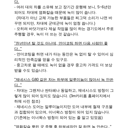
다.
- 여러 대의 차를 소유해 보고 장기간 운행해 보니, 5~6년만
되어도 차대에 염화칼슘 때문에 녹이 많이 씁니다.
(차대가 아닌 교체 가능한 부품들은 찌그덕 소리가 나면 바
꾸면 되지만, 차대에 군데군데 녹이 엄청 씁니다.)
- 오히려 바닷가보다 제설 작업을 많이 하는 경기도에서 주로
주행할 경우, 녹이 더 쓰는 것 같습니다.
"천년만년 탈 것도 아닌데, 언더코팅 하면 다음 사람만 좋
다.."
- 언더코팅을 하면 내가 타는 동안은 녹 없이 탈 수 있어서 심
리적인 만족감을 얻을 수 있구요.
- 중고차로 팔 때에도 녹이 없을 경우 중고차 가격도 더 보상
받을 수도 있습니다.
"제네시스 G80 같은 차는 하부에 알루미늄이 많아서 녹 안쓴
다.."
- 차대는 그랜저나 싼타페나 동일하고, 제네시스도 방청이 그
렇게 많이 되어 있지도 않습니다. (3m카리폼 홈페이지에서
하체 사진 참조)
- 제네시스 도어는 알루미늄이지만 도어 내부에 철재 구조물
과 접합되어 있으며, 이너왁스 방청이 되어 있지 않습니다.
(기존에는 이너왁스 방청이 되어 있는 줄 알고 있었음)
"염화칼슘 뿌린 곳 주행 후 하부세차만 잘 하면 녹 안쓴다.."