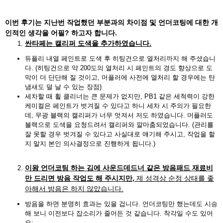
이번 후기는 지난번 작업했던 부분과의 차이점 및 언더코팅에 대한 개
인적인 생각을 어필? 하고자 합니다.
싼타페는 캘리퍼 도색을 추가하였습니다.
듀플리 내열 페인트로 도색 후 히팅건으로 열처리까지 해 주셨습니
다. (히팅건으로 약 200도의 열처리 시 페인트의 경도 향상으로 도
막이 더 단단해 질 것이고, 머플러에 사전에 열처리 할 경우에는 탄
냄새도 덜 날 수 있는 장점)
세차할 때 휠 클리너는 큰 문제가 없지만, PB1 같은 세척력이 강한
케미컬은 페인트가 벗겨질 수 있다고 하니 세차 시 주의가 필요한
데, 무광 블랙의 캘리퍼가 너무 멋져서 저도 하였습니다. 머플러도
블랙으로 도색을 요청드려서 캘리퍼와 깔마춤되었습니다. (관리를
잘 못할 경우 벗겨질 수 있다고 사실대로 얘기해 주시고, 작업을 할
지 말지 본인 의사결정으로 진행하게 됩니다.)
이왕 언더코팅 하는 김에 사운드데드너 같은 방음패드 재료비
만 드리면 방음 작업도 해 주시지만,
제 성격상 순정 상태를 좋
아해서 방음은 하지 않았습니다.
방음을 하면 분명히 효과는 있을 겁니다. 언더코팅만 했는데도 시승
해 보니 이전보다 잡소리가 줄어든 것 같습니다. 착각일 수도 있어
요;