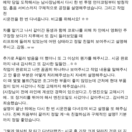
예약 당일 도착해서는 남사장님께서 다시 한 번 투명 언더코팅부터 방청작
업, 흡음 서비스까지 구체적으로 공정을 설명해주셨습니다. 그리고 작업
전
시운전을 한 번 다녀옵니다. 비교를 위해서요! ㅎㅎ
차를 맡기고 나서 같이간 동생과 함께 코로나를 피해 차 안에서 영화만 주
구장창 보다가 지루해서 또 잠시 들러보았을 때
리프트에 들려져 있었는데 어떤 상태라고 정말 친절히 보여주시고 설명해
주시고..감동..ㅠㅠ
추가로 A필러 방음을 더 했더니 또 그 이상의 뭔가를 해주시고.. 시공 완료
까지 내내 감사하고 또 감사한 일들만...ㅎㅎ
작업이 완료되고 나면 꼼꼼히 하나하나 보여주시고 작업 내용을 말해주시
고 안 좋은 부분은 어떻게 처리해주셨는지 자세히 설명해주십니다.
이 때 몇몇 볼트(?)같은 조그마한 부품이 좋지 않았는데 근처에 현대 부품
점이 있어 사갔더니 직접 교체까지 해주셨습니다.
(사장님이 전에 라인에 계셨던 경력이 있으셨다고..!) 엔진오일 교체시기
에.. 또 장거리를 뛰어야 해서 엔진오일도 사갔더니 갈아주시고.. 감사하고
죄송했습니다..
설명이 끝난 뒤에는 다시 한 번 시운전을 다녀오며 비교 설명을 또 해주십
니다. 진짜 처음부터 끝까지 정말 계~속 친절하심과 구체적인 설명!! 기분
까지 정말 좋았습니다.
그렇게 열심히 잘 타고 다녔더랬죠~ 시공 후 가장 크게 달라진 것은 더 깊