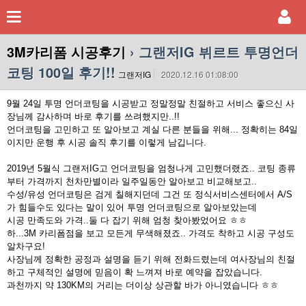
3M카리폼 시공후기
› 그랜저IG 뷔르트 투명언더
코팅 100일 후기!!
그랜저IG
2020.12.16 01:08:00
9월 24일 투명 언더코팅을 시공받고 정말정말 친절하고 서비스 좋으신 사
장님께 감사하며 바로 후기를 쓰려했지만..!!
언더코팅을 고민하고 또 알아보고 계실 다른 분들을 위해... 정확히는 84일
이지만 운행 후 시공 솔직 후기를 이렇게 남깁니다.
2019년 5월식 그랜저IG고 언더코팅을 엄청나게 고민했더랬죠.. 코팅 종류
부터 가격까지 천차만별이라 일주일동안 알아보고 비교해보고..
수성/유성 언더코팅은 검게 칠해지던데 그건 또 정식서비스센터에서 A/S
가 힘들수도 있다는 말이 있어 투명 언더코팅으로 알아보았는데
시공 만족도와 가격..둘 다 잡기 위해 엄청 찾아봤었어요 ㅎㅎ
하...3M 카리폼점을 보고 모든게 무색해졌죠.. 가격도 착하고 시공 구성도
알차구요!
사장님께 정확한 공정과 설명을 듣기 위해 전화드렸는데 여사장님의 친절
하고 구체적인 설명에 믿음이 확 느껴져 바로 예약을 잡았습니다.
과천까지 약 130KM의 거리는 더이상 상관할 바가 아니였습니다 ㅎㅎ