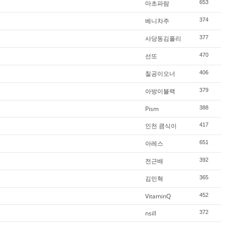
마초파람
653
베니차주
374
사당동김폴리
377
선또
470
칠공이오너
406
아방이블랙
379
Pism
388
인천 큼식이
417
아레스
651
전근배
392
김민혁
365
VitaminQ
452
nsill
372