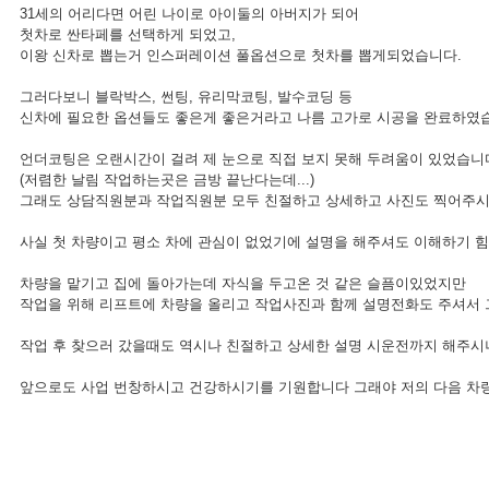
31세의 어리다면 어린 나이로 아이둘의 아버지가 되어
첫차로 싼타페를 선택하게 되었고,
이왕 신차로 뽑는거 인스퍼레이션 풀옵션으로 첫차를 뽑게되었습니다.
그러다보니 블락박스, 썬팅, 유리막코팅, 발수코딩 등
신차에 필요한 옵션들도 좋은게 좋은거라고 나름 고가로 시공을 완료하였
언더코팅은 오랜시간이 걸려 제 눈으로 직접 보지 못해 두려움이 있었습니
(저렴한 날림 작업하는곳은 금방 끝난다는데...)
그래도 상담직원분과 작업직원분 모두 친절하고 상세하고 사진도 찍어주시
사실 첫 차량이고 평소 차에 관심이 없었기에 설명을 해주셔도 이해하기
차량을 맡기고 집에 돌아가는데 자식을 두고온 것 같은 슬픔이있었지만
작업을 위해 리프트에 차량을 올리고 작업사진과 함께 설명전화도 주셔서
작업 후 찾으러 갔을때도 역시나 친절하고 상세한 설명 시운전까지 해주
앞으로도 사업 번창하시고 건강하시기를 기원합니다 그래야 저의 다음 차량