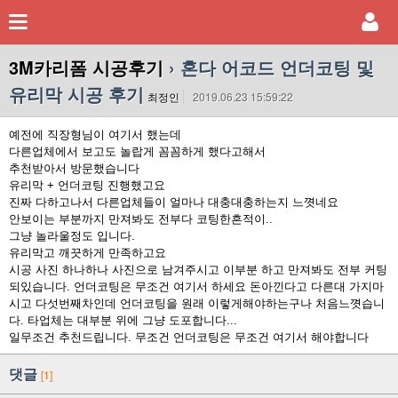
3M카리폼 시공후기
› 혼다 어코드 언더코팅 및
유리막 시공 후기
최정인
2019.06.23 15:59:22
예전에 직장형님이 여기서 했는데
다른업체에서 보고도 놀랍게 꼼꼼하게 했다고해서
추천받아서 방문했습니다
유리막 + 언더코팅 진행했고요
진짜 다하고나서 다른업체들이 얼마나 대충대충하는지 느꼇네요
안보이는 부분까지 만져봐도 전부다 코팅한흔적이..
그냥 놀라울정도 입니다.
유리막고 깨끗하게 만족하고요
시공 사진 하나하나 사진으로 남겨주시고 이부분 하고 만져봐도 전부 커팅
되있습니다. 언더코팅은 무조건 여기서 하세요 돈아낀다고 다른대 가지마
시고 다섯번째차인데 언더코팅을 원래 이렇게해야하는구나 처음느꼇습니
다. 타업체는 대부분 위에 그냥 도포합니다...
일무조건 추천드립니다. 무조건 언더코팅은 무조건 여기서 해야합니다
댓글
[1]