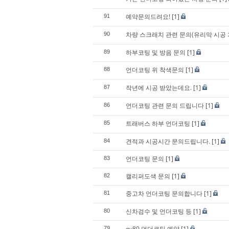
예약문의드려요!
[1]
91
차량 스크래치 관련 문의(유리막 시공
90
하부코팅 및 방음 문의
[1]
89
언더코팅 위 착색문의
[1]
88
작년에 시공 받았는데요.
[1]
87
언더코팅 관련 문의 드립니다
[1]
86
트래버스 하부 언더코팅
[1]
85
견적과 시공시간 문의드립니다.
[1]
84
언더코팅 문의
[1]
83
캘리퍼도색 문의
[1]
82
중고차 언더코팅 문의합니다
[1]
81
신차검수 및 언더코팅 등
[1]
80
gv80 언더코팅 예약
[1]
79