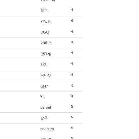
장호
4
안일권
4
OGO
4
아레스
4
한대성
4
하기
4
꿈나무
4
GN7
4
X4
4
daniel
5
승우
5
seanleo
5
5