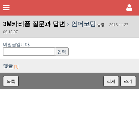
3M카리폼 질문과 답변
› 언더코팅
송룡
2018.11.27
09:13:07
비밀글입니다.
댓글
[1]
목록
삭제
쓰기