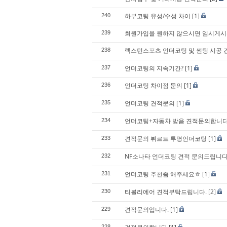
하부코팅 유성/수성 차이
[1]
240
회원가입을 원하지 않으시면 임시게시
239
렉스턴스포츠 언더코팅 및 썬팅 시공 
238
언더코팅의 지속기간?
[1]
237
언더코팅 차이점 문의
[1]
236
언더코팅 견적문의
[1]
235
언더코팅+자동차 방음 견적문의합니다
234
견적문의 뷔르트 투명언더코팅
[1]
233
NF소나타 언더코팅 견적 문의드립니다
232
언더코팅 추천좀 해주세요ㅎ
[1]
231
티볼리에어 견적부탁드립니다.
[2]
230
견적문의입니다.
[1]
229
228