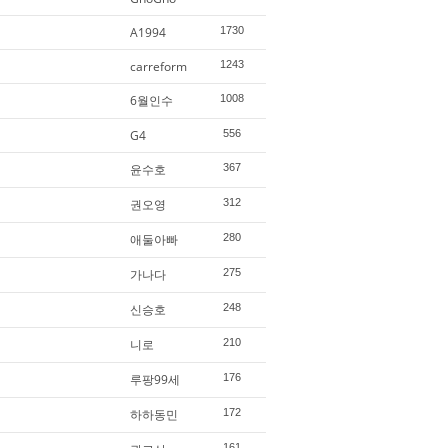
A1994
1730
carreform
1243
6월인수
1008
G4
556
윤수호
367
권오영
312
애둘아빠
280
가나다
275
신승호
248
니로
210
루팡99세
176
하하동민
172
161