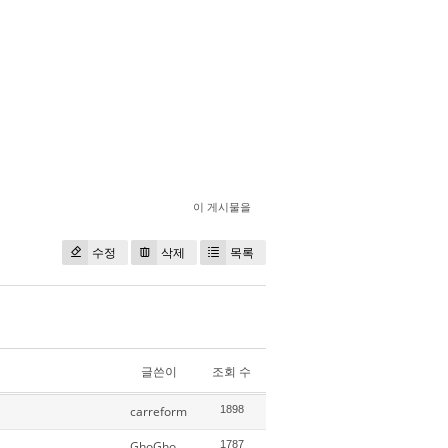
이 게시물을
수정
삭제
목록
글쓴이
조회 수
carreform
1898
GhoGho
1787