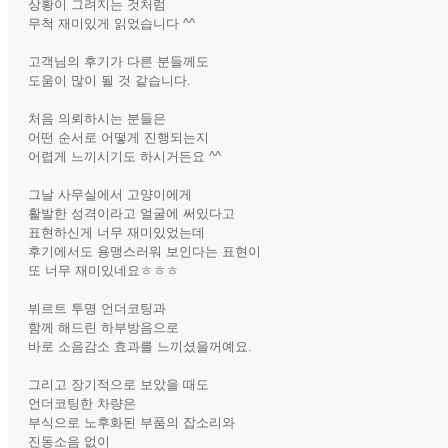
상황이 그려지는 것처럼
무척 재미있게 읽었습니다 ^^
고객님의 후기가 다른 분들께도
도움이 많이 될 것 같습니다.
처음 의뢰하시는 분들은
어떤 순서로 어떻게 진행되는지
어렵게 느끼시기도 하시거든요 ^^
그날 사무실에서 고양이에게
활발한 성격이라고 얼굴에 써있다고
표현하신게 너무 재미있었는데
후기에서도 용맹스러워 보인다는 표현이
또 너무 재미있네요ㅎㅎㅎ
뷔르트 투명 언더코팅과
함께 해드린 하부방음으로
바로 소음감소 효과를 느끼셨을꺼예요.
그리고 장기적으로 보았을 때도
언더코팅한 차량은
부식으로 노후화된 부품의 잡소리와
진동소음 없이