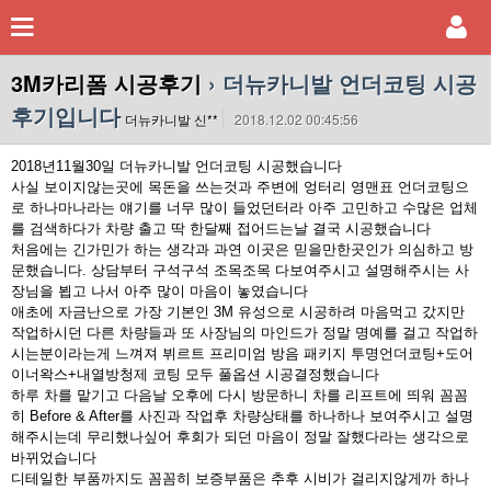
3M카리폼 시공후기
› 더뉴카니발 언더코팅 시공
후기입니다
더뉴카니발 신**
2018.12.02 00:45:56
2018년11월30일 더뉴카니발 언더코팅 시공했습니다
사실 보이지않는곳에 목돈을 쓰는것과 주변에 엉터리 영맨표 언더코팅으
로 하나마나라는 얘기를 너무 많이 들었던터라 아주 고민하고 수많은 업체
를 검색하다가 차량 출고 딱 한달째 접어드는날 결국 시공했습니다
처음에는 긴가민가 하는 생각과 과연 이곳은 믿을만한곳인가 의심하고 방
문했습니다. 상담부터 구석구석 조목조목 다보여주시고 설명해주시는 사
장님을 뵙고 나서 아주 많이 마음이 놓였습니다
애초에 자금난으로 가장 기본인 3M 유성으로 시공하려 마음먹고 갔지만
작업하시던 다른 차량들과 또 사장님의 마인드가 정말 명예를 걸고 작업하
시는분이라는게 느껴져 뷔르트 프리미엄 방음 패키지 투명언더코팅+도어
이너왁스+내열방청제 코팅 모두 풀옵션 시공결정했습니다
하루 차를 맡기고 다음날 오후에 다시 방문하니 차를 리프트에 띄워 꼼꼼
히 Before & After를 사진과 작업후 차량상태를 하나하나 보여주시고 설명
해주시는데 무리했나싶어 후회가 되던 마음이 정말 잘했다라는 생각으로
바뀌었습니다
디테일한 부품까지도 꼼꼼히 보증부품은 추후 시비가 걸리지않게까 하나