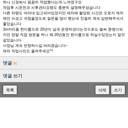
하나 신경써서 꼼꼼히 작업했다는게 느껴졌구요
작업후 시운전과 사후관리요령도 충분히 설명해주셨습니다
다른 차량도 여러대 입고되어있었지만 제차에 할당된 시간은 오로지 제차
에만 쓰셨고 귀찮을정도로 질문을 많이 했는데 친절히 계속 답변해주셔서
좋았습니다
3m카리폼 한이름으로 20년이 넘게 운영하셨다는것으로도 벌써 증명이되
지만 정말 직접 방문을 하니 왜 20년동안 한이름으로 하실수있었는지 알것
같았습니다
사장님 계속 번창하시길 바라겠습니다~
제차 작업사진도 올려주세요^^
댓글
[4]
댓글 쓰기
목록
삭제
쓰기